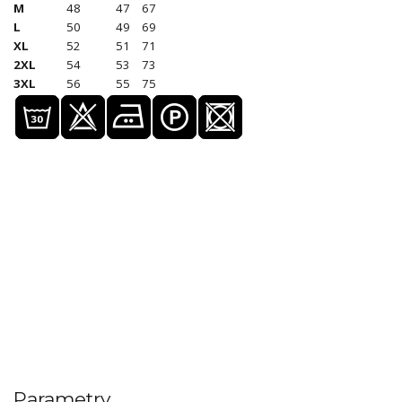
M
48
47
67
L
50
49
69
XL
52
51
71
2XL
54
53
73
3XL
56
55
75
Parametry