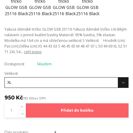
Yakuza dámské tričko GLOW GSB 25116 Yakuza dámské tričko s krátkým
rukávem z jemné kvalitní bavlny Materiál: 95% bavlna, 5% elastan
Modelka má 164 cm a má oblečenou velikost S Velikost Hrudník (cm)
Pas (cm) Délka (cm) XS 44 43 63 S 46 45 65 M 48 47 67 L 50 49 69 XL 52 51
71 2XL 54...
celý popis
Dostupnost
Skladem
Velikost
950 Kč
785 Kč
bez DPH
Přidat do košíku
Číslo produktu:
4