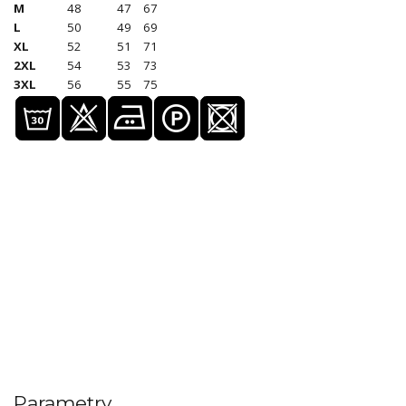
M
48
47
67
L
50
49
69
XL
52
51
71
2XL
54
53
73
3XL
56
55
75
Parametry