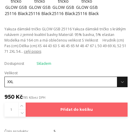
Yakuza dámské tričko GLOW GSB 25116 Yakuza dámské tričko s krátkým
rukávem z jemné kvalitní bavlny Materiál: 95% bavlna, 5% elastan
Modelka má 164 cm a má oblečenou velikost S Velikost Hrudník (cm)
Pas (cm) Délka (cm) XS 44 43 63 S 46 45 65 M 48 47 67 L 50 49 69 XL 52 51
71 2XL 54...
celý popis
Dostupnost
Skladem
Velikost
950 Kč
785 Kč
bez DPH
Přidat do košíku
Číslo produktu:
5