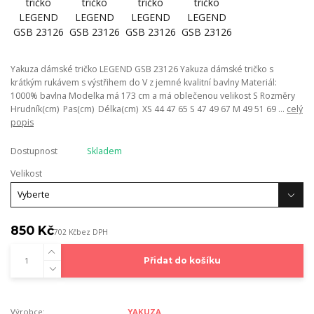
Yakuza dámské tričko LEGEND GSB 23126 Yakuza dámské tričko s
krátkým rukávem s výstřihem do V z jemné kvalitní bavlny Materiál:
1000% bavlna Modelka má 173 cm a má oblečenou velikost S Rozměry
Hrudník(cm) Pas(cm) Délka(cm) XS 44 47 65 S 47 49 67 M 49 51 69 ...
celý
popis
Dostupnost
Skladem
Velikost
850 Kč
702 Kč
bez DPH
Přidat do košíku
Výrobce:
YAKUZA