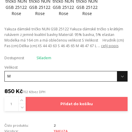
Yakuza dámské tričko NUN GSB 25122 Yakuza dámské tričko s krátkým
rukávem z jemné kvalitní bavlny Materiál: 95% bavlna, 5% elastan
Modelka má 164 cm a má oblečenou velikost S Velikost Hrudník (cm)
Pas (cm) Délka (cm) XS 44 43 63 S 46 45 65 M 48 47 67 L ...
celý popis
Dostupnost
Skladem
Velikost
850 Kč
702 Kč
bez DPH
Přidat do košíku
Číslo produktu:
2
Výrobce:
YAKUZA