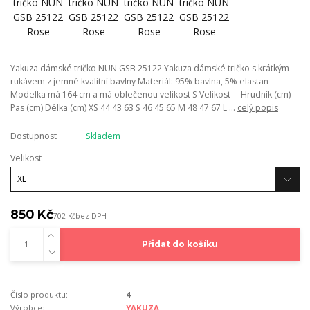
Yakuza dámské tričko NUN GSB 25122 Yakuza dámské tričko s krátkým
rukávem z jemné kvalitní bavlny Materiál: 95% bavlna, 5% elastan
Modelka má 164 cm a má oblečenou velikost S Velikost Hrudník (cm)
Pas (cm) Délka (cm) XS 44 43 63 S 46 45 65 M 48 47 67 L ...
celý popis
Dostupnost
Skladem
Velikost
850 Kč
702 Kč
bez DPH
Přidat do košíku
Číslo produktu:
4
Výrobce:
YAKUZA