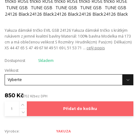
Yakuza dámské tričko EVIL GSB 24126 Yakuza dámské tričko s krátkým
rukávem z jemné kvalitní bavlny Materiál: 100% bavlna Modelka má 173
cm a má oblečenou velikost S Rozměry Hrudník(cm) Pas(cm) Délka(cm)
XS 44 47 65 S 47 49 67 M 49 51 69 L 51 53 71 ...
celý popis
Dostupnost
Skladem
Velikost
850 Kč
702 Kč
bez DPH
Přidat do košíku
Výrobce:
YAKUZA