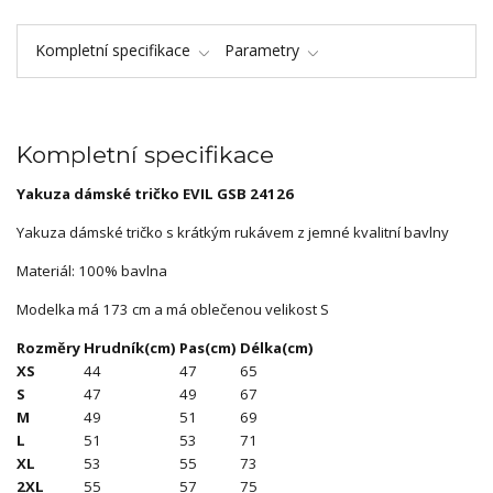
Kompletní specifikace
Parametry
Kompletní specifikace
Yakuza dámské tričko EVIL GSB 24126
Yakuza dámské tričko s krátkým rukávem z jemné kvalitní bavlny
Materiál: 100% bavlna
Modelka má 173 cm a má oblečenou velikost S
Rozměry
Hrudník(cm)
Pas(cm)
Délka(cm)
XS
44
47
65
S
47
49
67
M
49
51
69
L
51
53
71
XL
53
55
73
2XL
55
57
75