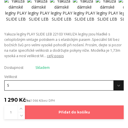
Yakuza legíny PLAY SLIDE LEB 22103 YAKUZA legíny jsou hladké s
celoplošným vintage potiskem a s elastickým pasem .Speciální šití bez
bočních švů pro velmi vysoké pohodlí při nošení. Prosím, dejte si pozor
na naše specifické velikosti a dodržujte pokyny níže. Modelka je 1,73m
vysoká a nosí velikost M...
celý popis
Dostupnost
Skladem
Velikost
1 290 Kč
/
ks
1 066 Kč
bez DPH
Přidat do košíku