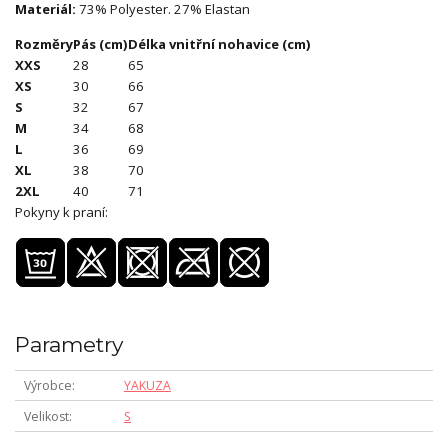
Materiál:
73% Polyester. 27% Elastan
Rozměry
Pás (cm)
Délka vnitřní nohavice (cm)
XXS
28
65
XS
30
66
S
32
67
M
34
68
L
36
69
XL
38
70
2XL
40
71
Pokyny k praní:
Parametry
Výrobce
YAKUZA
Velikost
S