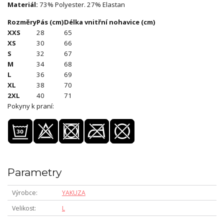
Materiál:
73% Polyester. 27% Elastan
Rozměry
Pás (cm)
Délka vnitřní nohavice (cm)
XXS
28
65
XS
30
66
S
32
67
M
34
68
L
36
69
XL
38
70
2XL
40
71
Pokyny k praní:
Parametry
Výrobce
YAKUZA
Velikost
L