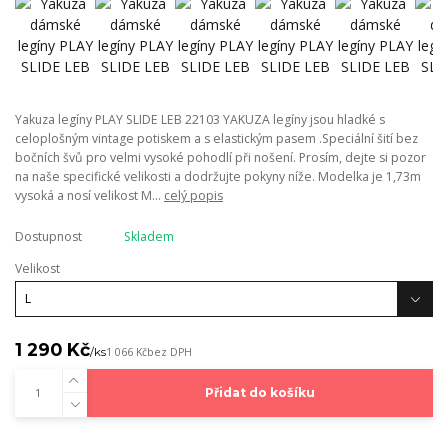
Yakuza legíny PLAY SLIDE LEB 22103 YAKUZA legíny jsou hladké s
celoplošným vintage potiskem a s elastickým pasem .Speciální šití bez
bočních švů pro velmi vysoké pohodlí při nošení. Prosím, dejte si pozor
na naše specifické velikosti a dodržujte pokyny níže. Modelka je 1,73m
vysoká a nosí velikost M...
celý popis
Dostupnost
Skladem
Velikost
1 290 Kč
/
ks
1 066 Kč
bez DPH
Přidat do košíku